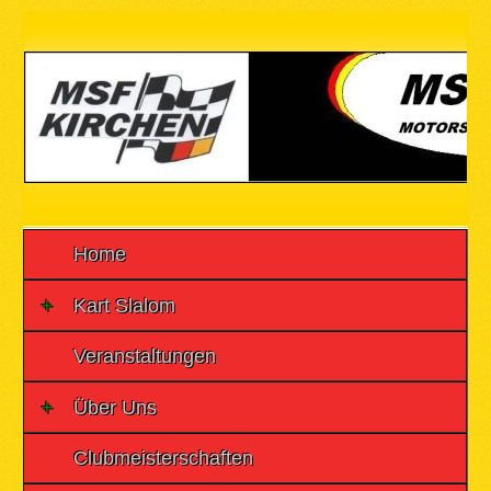
Home
Kart Slalom
Veranstaltungen
Über Uns
Clubmeisterschaften