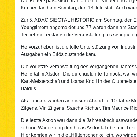
Die Ferienspaßaktion “Kartfahren für Kinder und Jug
Kirchen fand am Sonntag, den 13.Juli. statt. Auch wie
Zur 5. ADAC SIEGTAL HISTORIC am Sonntag, den 21.S
Youngtimern angemeldet und 77 waren dann am Start.
Teilnehmer erklärten die Veranstaltung als sehr gut org
Hervorzuheben ist die tolle Unterstützung von Industr
Ausgaben ein Erlös zustande kam.
Die vorletzte Veranstaltung des vergangenen Jahres
Hellertal in Alsdorf. Die durchgeführte Tombola war 
Kart-Meisterschaft und Lothar Knoll in der Clubmeiste
Baldus.
Als Jubilare wurden an diesem Abend für 10 Jahre Mit
Zilgens, Vin Zilgens, Sascha Richter, Tim Maurice Ri
Die letzte Aktion war dann die Jahresabschlusswand
schöne Wanderung durch das Asdorftal über die Tüs
Hier kehrten wir in die „Hüttenschenke“ ein, wo wir