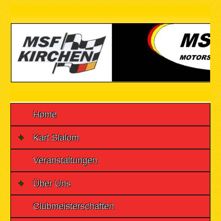
Home
Kart Slalom
Veranstaltungen
Über Uns
Clubmeisterschaften