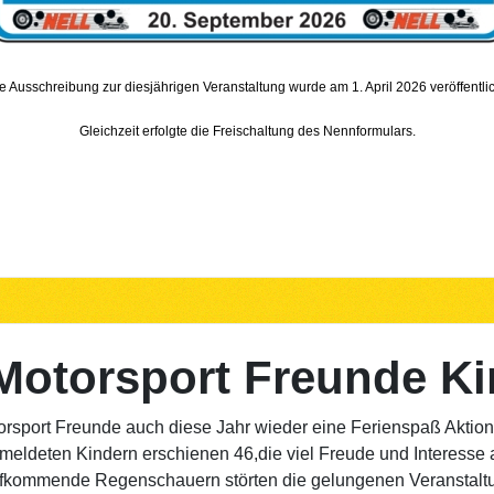
e Ausschreibung zur diesjährigen Veranstaltung wurde am 1. April 2026 veröffentlic
Gleichzeit erfolgte die Freischaltung des Nennformulars.
Motorsport Freunde Ki
torsport Freunde auch diese Jahr wieder eine Ferienspaß Aktio
emeldeten Kindern erschienen 46,die viel Freude und Interess
fkommende Regenschauern störten die gelungenen Veranstaltu