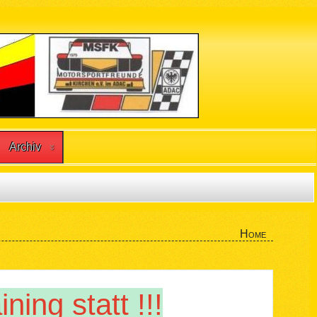
Archiv
Home
ning statt !!!